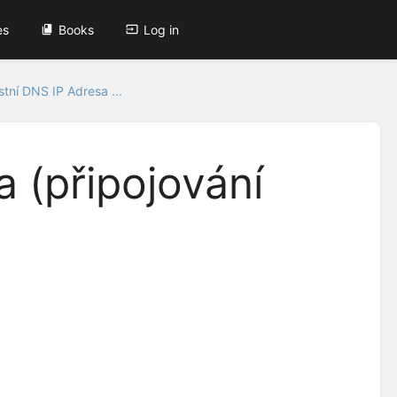
es
Books
Log in
stní DNS IP Adresa ...
a (připojování