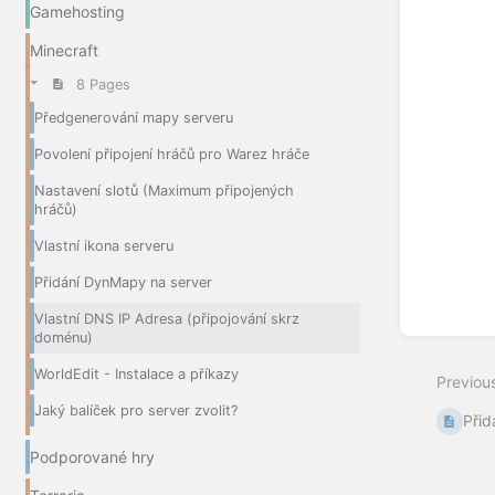
Gamehosting
Minecraft
8 Pages
Předgenerování mapy serveru
Povolení připojení hráčů pro Warez hráče
Nastavení slotů (Maximum připojených
hráčů)
Vlastní ikona serveru
Přidání DynMapy na server
Vlastní DNS IP Adresa (připojování skrz
doménu)
WorldEdit - Instalace a příkazy
Previou
Jaký balíček pro server zvolit?
Přid
Podporované hry