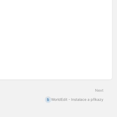
Next
WorldEdit - Instalace a příkazy