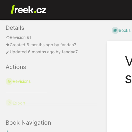
Details
Books
Revision #1
Created
6 months ago
by
fandaa7
Updated
6 months ago
by
fandaa7
V
Actions
Revisions
Enter
section
Export
select
mode
Book Navigation