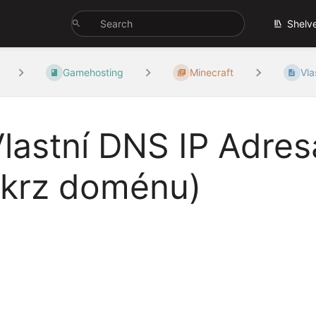
Shelv
Gamehosting
Minecraft
Vla
lastní DNS IP Adres
skrz doménu)